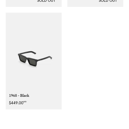
SOLD OUT
SOLD OUT
1968 - Black
NZD
Regular
$449.00
price